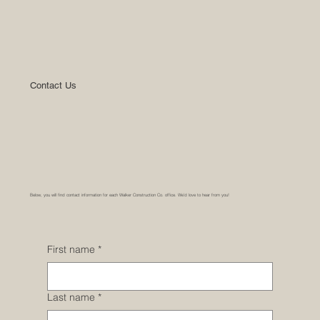
Contact Us
Below, you will find contact information for each Walker Construction Co. office. We’d love to hear from you!
First name
*
Last name
*