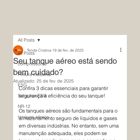
All Posts
Tenda Criativa
19 de fev. de 2025
All Posts
Seu tanque aéreo está sendo
compressores
bem cuidado?
Pintura industrial
Atualizado:
25 de fev. de 2025
ESG
Confira 3 dicas essenciais para garantir 
segurança e eficiência do seu tanque!
Soluções ESG
NR-12
Os tanques aéreos são fundamentais para o 
tanques aéreos
armazenamento seguro de líquidos e gases 
em diversas indústrias. No entanto, sem uma 
manutenção adequada, eles podem se 